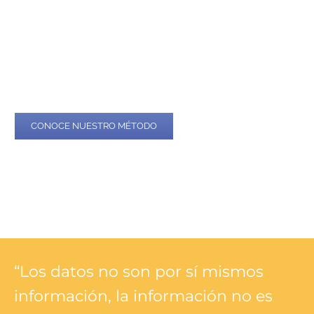
La herramienta fácil e intuitiva para monitorización y
medición de impacto social.
CONOCE NUESTRO MÉTODO
“Los datos no son por sí mismos
información, la información no es